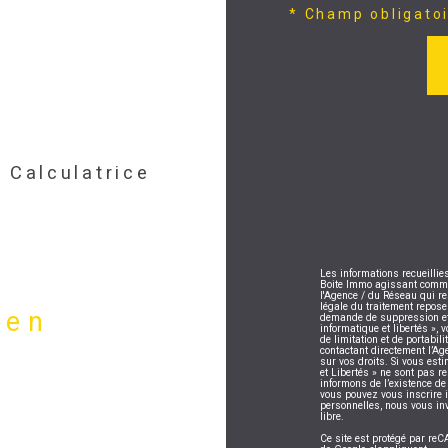
* Champ obligato
Calculatrice
Les informations recueillie
Boite Immo agissant comme S
l'Agence / du Réseau qui r
légale du traitement repose
ien
demande de suppression et 
informatique et libertés », 
de limitation et de portabi
contactant directement l’Ag
sur vos droits. Si vous esti
et Libertés » ne sont pas 
informons de l’existence de
vous pouvez vous inscrire i
personnelles, nous vous in
libre.
Ce site est protégé par r