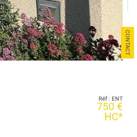
CONTACT
Réf : ENT
750 €
HC*