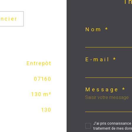
ncier
Nom *
E-mail *
Entrepôt
07160
Message *
130 m²
130
J'ai pris connaissance 
traitement de mes donn