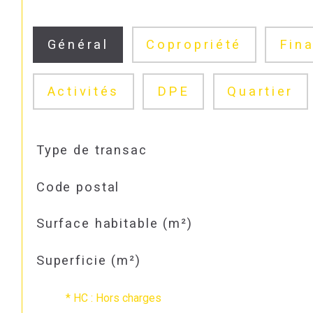
Général
Copropriété
Fina
Activités
DPE
Quartier
TRAD_SIROCCO_Caracteristique
Valeurs
Type de transac
Code postal
Surface habitable (m²)
Superficie (m²)
* HC : Hors charges