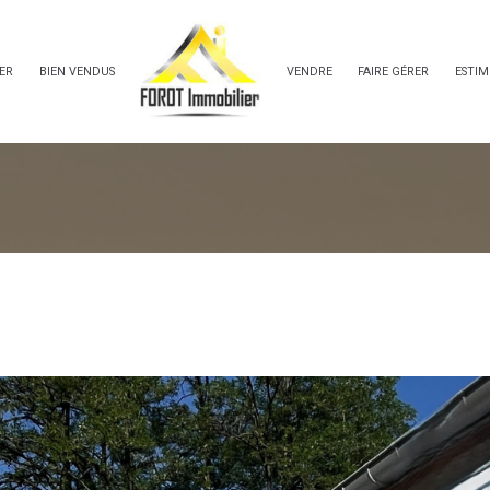
ER
BIEN VENDUS
VENDRE
FAIRE GÉRER
ESTIM
Voir les
1
annonces
uer
Estimer
mmo
1
LOCALISATION
LOYER
nnée
immo pro