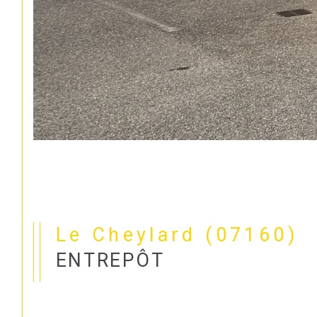
Le Cheylard (07160)
ENTREPÔT