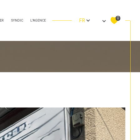
Langue
0
FR
ER
SYNDIC
L'AGENCE
Filtrer
Réinitialiser les filtres