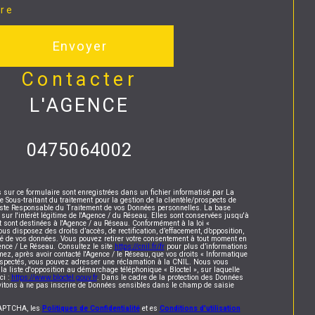
ire
Envoyer
contacter
L'AGENCE
0475064002
s sur ce formulaire sont enregistrées dans un fichier informatisé par La
ous-traitant du traitement pour la gestion de la clientèle/prospects de
este Responsable du Traitement de vos Données personnelles. La base
 sur l'intérêt légitime de l'Agence / du Réseau. Elles sont conservées jusqu'à
sont destinées à l'Agence / au Réseau. Conformément à la loi «
vous disposez des droits d’accès, de rectification, d’effacement, d’opposition,
lité de vos données. Vous pouvez retirer votre consentement à tout moment en
ence / Le Réseau. Consultez le site
https://cnil.fr/fr
pour plus d’informations
mez, après avoir contacté l'Agence / le Réseau, que vos droits « Informatique
respectés, vous pouvez adresser une réclamation à la CNIL. Nous vous
 la liste d'opposition au démarchage téléphonique « Bloctel », sur laquelle
ci :
https://www.bloctel.gouv.fr
. Dans le cadre de la protection des Données
vitons à ne pas inscrire de Données sensibles dans le champ de saisie
eCAPTCHA, les
Politiques de Confidentialité
et es
Conditions d'utilisation