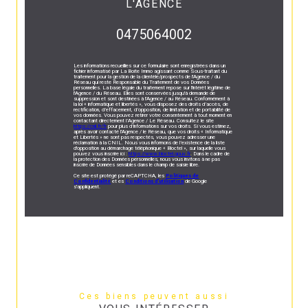
L'AGENCE
0475064002
Les informations recueillies sur ce formulaire sont enregistrées dans un
fichier informatisé par La Boite Immo agissant comme Sous-traitant du
traitement pour la gestion de la clientèle/prospects de l'Agence / du
Réseau qui reste Responsable du Traitement de vos Données
personnelles. La base légale du traitement repose sur l'intérêt légitime de
l'Agence / du Réseau. Elles sont conservées jusqu'à demande de
suppression et sont destinées à l'Agence / au Réseau. Conformément à
la loi « informatique et libertés », vous disposez des droits d’accès, de
rectification, d’effacement, d’opposition, de limitation et de portabilité de
vos données. Vous pouvez retirer votre consentement à tout moment en
contactant directement l’Agence / Le Réseau. Consultez le site
https://cnil.fr/fr
pour plus d’informations sur vos droits. Si vous estimez,
après avoir contacté l'Agence / le Réseau, que vos droits « Informatique
et Libertés » ne sont pas respectés, vous pouvez adresser une
réclamation à la CNIL. Nous vous informons de l’existence de la liste
d'opposition au démarchage téléphonique « Bloctel », sur laquelle vous
pouvez vous inscrire ici :
https://www.bloctel.gouv.fr
. Dans le cadre de
la protection des Données personnelles, nous vous invitons à ne pas
inscrire de Données sensibles dans le champ de saisie libre.
Ce site est protégé par reCAPTCHA, les
Politiques de
Confidentialité
et es
Conditions d'utilisation
de Google
s'appliquent.
Ces biens peuvent aussi