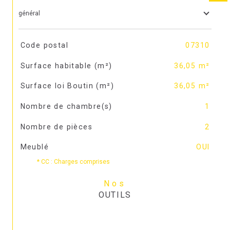
général
TRAD_SIROCCO_Caracteristique
Valeurs
Code postal
07310
Surface habitable (m²)
36,05 m²
Surface loi Boutin (m²)
36,05 m²
Nombre de chambre(s)
1
Nombre de pièces
2
Meublé
OUI
* CC : Charges comprises
Nos
OUTILS