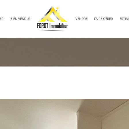
ER
BIEN VENDUS
VENDRE
FAIRE GÉRER
ESTIM
Voir les
1
annonces
uer
Estimer
année
1
LOCALISATION
LOYER
nnée
immo pro
1 Pièces