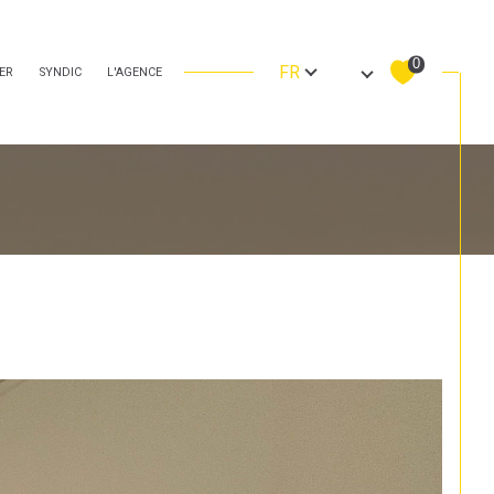
Langue
0
FR
ER
SYNDIC
L'AGENCE
Filtrer
Réinitialiser les filtres