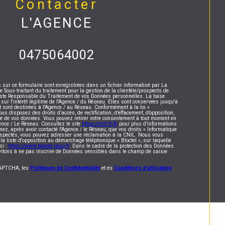
contacter
L'AGENCE
0475064002
s sur ce formulaire sont enregistrées dans un fichier informatisé par La
ous-traitant du traitement pour la gestion de la clientèle/prospects de
este Responsable du Traitement de vos Données personnelles. La base
 sur l'intérêt légitime de l'Agence / du Réseau. Elles sont conservées jusqu'à
sont destinées à l'Agence / au Réseau. Conformément à la loi «
vous disposez des droits d’accès, de rectification, d’effacement, d’opposition,
lité de vos données. Vous pouvez retirer votre consentement à tout moment en
ence / Le Réseau. Consultez le site
https://cnil.fr/fr
pour plus d’informations
mez, après avoir contacté l'Agence / le Réseau, que vos droits « Informatique
respectés, vous pouvez adresser une réclamation à la CNIL. Nous vous
 la liste d'opposition au démarchage téléphonique « Bloctel », sur laquelle
ci :
https://www.bloctel.gouv.fr
. Dans le cadre de la protection des Données
vitons à ne pas inscrire de Données sensibles dans le champ de saisie
eCAPTCHA, les
Politiques de Confidentialité
et es
Conditions d'utilisation