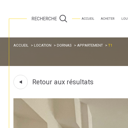
RECHERCHE
ACCUEIL
ACHETER
LOU
ACCUEIL
LOCATION
DORNAS
APPARTEMENT
T1
Lo
Acheter
à l'
1
TYPE DE BIEN
de l'ancien
à l'a
Retour aux résultats
de l'immo pro
de l'
Appartement
07160 - Dornas