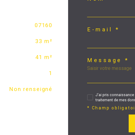
07160
E-mail *
33 m²
41 m²
Message *
1
Non renseigné
J'ai pris connaissance 
traitement de mes donn
* Champ obligato