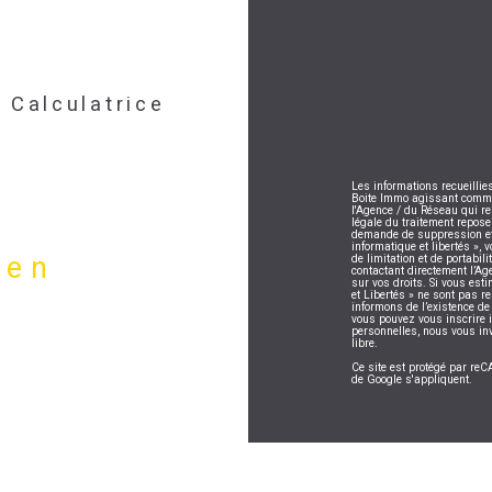
Calculatrice
Les informations recueillie
Boite Immo agissant comme S
l'Agence / du Réseau qui r
légale du traitement repose
demande de suppression et 
informatique et libertés », 
ien
de limitation et de portabi
contactant directement l’Ag
sur vos droits. Si vous esti
et Libertés » ne sont pas 
informons de l’existence de
vous pouvez vous inscrire i
personnelles, nous vous in
libre.
Ce site est protégé par r
de Google s'appliquent.