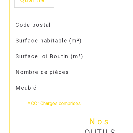
Quartier
TRAD_SIROCCO_Caracteristique
Valeurs
Code postal
Surface habitable (m²)
Surface loi Boutin (m²)
Nombre de pièces
Meublé
* CC : Charges comprises
Nos
OUTILS