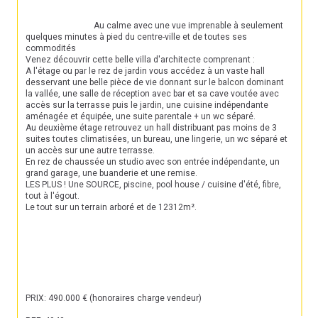
                                Au calme avec une vue imprenable à seulement 
quelques minutes à pied du centre-ville et de toutes ses 
commodités

Venez découvrir cette belle villa d'architecte comprenant :

A l'étage ou par le rez de jardin vous accédez à un vaste hall 
desservant une belle pièce de vie donnant sur le balcon dominant 
la vallée, une salle de réception avec bar et sa cave voutée avec 
accès sur la terrasse puis le jardin, une cuisine indépendante 
aménagée et équipée, une suite parentale + un wc séparé.

Au deuxième étage retrouvez un hall distribuant pas moins de 3 
suites toutes climatisées, un bureau, une lingerie, un wc séparé et 
un accès sur une autre terrasse.

En rez de chaussée un studio avec son entrée indépendante, un 
grand garage, une buanderie et une remise.

LES PLUS ! Une SOURCE, piscine, pool house / cuisine d'été, fibre, 
tout à l'égout.

Le tout sur un terrain arboré et de 12312m².

PRIX: 490.000 € (honoraires charge vendeur)
