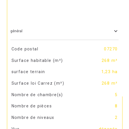
général
TRAD_SIROCCO_Caracteristique
Valeurs
Code postal
07270
Surface habitable (m²)
268 m²
surface terrain
1,23 ha
Surface loi Carrez (m²)
268 m²
Nombre de chambre(s)
5
Nombre de pièces
8
Nombre de niveaux
2
Vue
dégagée