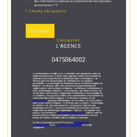
des informations relatives au traitement de mes données
personnelles (*)*
* Champ obligatoire
Envoyer
contacter
L'AGENCE
0475064002
Les informations recueillies sur ce formulaire sont enregistrées dans un
fichier informatisé par La Boite Immo agissant comme Sous-traitant du
traitement pour la gestion de la clientèle/prospects de l'Agence / du
Réseau qui reste Responsable du Traitement de vos Données
personnelles. La base légale du traitement repose sur l'intérêt légitime de
l'Agence / du Réseau. Elles sont conservées jusqu'à demande de
suppression et sont destinées à l'Agence / au Réseau. Conformément à
la loi « informatique et libertés », vous disposez des droits d’accès, de
rectification, d’effacement, d’opposition, de limitation et de portabilité de
vos données. Vous pouvez retirer votre consentement à tout moment en
contactant directement l’Agence / Le Réseau. Consultez le site
https://cnil.fr/fr
pour plus d’informations sur vos droits. Si vous estimez,
après avoir contacté l'Agence / le Réseau, que vos droits « Informatique
et Libertés » ne sont pas respectés, vous pouvez adresser une
réclamation à la CNIL. Nous vous informons de l’existence de la liste
d'opposition au démarchage téléphonique « Bloctel », sur laquelle vous
pouvez vous inscrire ici :
https://www.bloctel.gouv.fr
. Dans le cadre de
la protection des Données personnelles, nous vous invitons à ne pas
inscrire de Données sensibles dans le champ de saisie libre.
Ce site est protégé par reCAPTCHA, les
Politiques de
Confidentialité
et es
Conditions d'utilisation
de Google
s'appliquent.