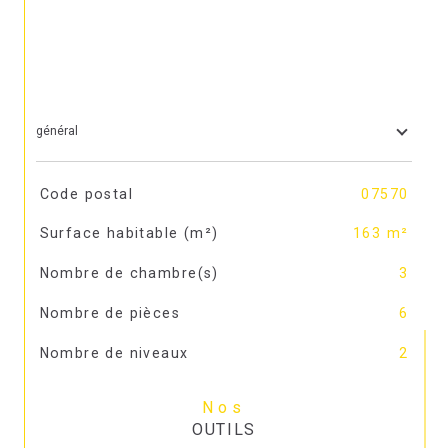
général
TRAD_SIROCCO_Caracteristique
Valeurs
Code postal
07570
Surface habitable (m²)
163 m²
Nombre de chambre(s)
3
Nombre de pièces
6
Nombre de niveaux
2
Nos
OUTILS