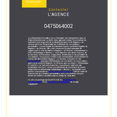
Envoyer
contacter
L'AGENCE
0475064002
Les informations recueillies sur ce formulaire sont enregistrées dans un
fichier informatisé par La Boite Immo agissant comme Sous-traitant du
traitement pour la gestion de la clientèle/prospects de l'Agence / du
Réseau qui reste Responsable du Traitement de vos Données
personnelles. La base légale du traitement repose sur l'intérêt légitime de
l'Agence / du Réseau. Elles sont conservées jusqu'à demande de
suppression et sont destinées à l'Agence / au Réseau. Conformément à
la loi « informatique et libertés », vous disposez des droits d’accès, de
rectification, d’effacement, d’opposition, de limitation et de portabilité de
vos données. Vous pouvez retirer votre consentement à tout moment en
contactant directement l’Agence / Le Réseau. Consultez le site
https://cnil.fr/fr
pour plus d’informations sur vos droits. Si vous estimez,
après avoir contacté l'Agence / le Réseau, que vos droits « Informatique
et Libertés » ne sont pas respectés, vous pouvez adresser une
réclamation à la CNIL. Nous vous informons de l’existence de la liste
d'opposition au démarchage téléphonique « Bloctel », sur laquelle vous
pouvez vous inscrire ici :
https://www.bloctel.gouv.fr
. Dans le cadre de
la protection des Données personnelles, nous vous invitons à ne pas
inscrire de Données sensibles dans le champ de saisie libre.
Ce site est protégé par reCAPTCHA, les
Politiques de
Confidentialité
et es
Conditions d'utilisation
de Google
s'appliquent.