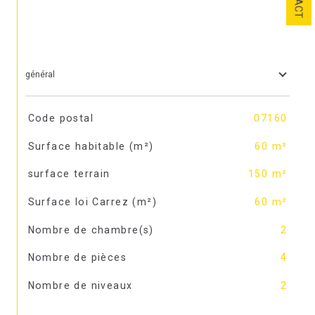
général
TRAD_SIROCCO_Caracteristique
Valeurs
Code postal
07160
Surface habitable (m²)
60 m²
surface terrain
150 m²
Surface loi Carrez (m²)
60 m²
Nombre de chambre(s)
2
Nombre de pièces
4
Nombre de niveaux
2