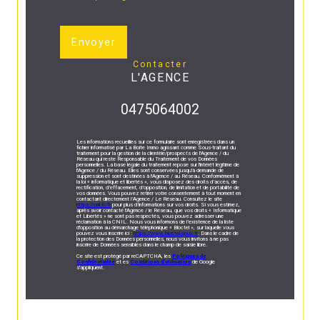
Envoyer
contacter
L'AGENCE
0475064002
Les informations recueillies sur ce formulaire sont enregistrées dans un
fichier informatisé par La Boite Immo agissant comme Sous-traitant du
traitement pour la gestion de la clientèle/prospects de l'Agence / du
Réseau qui reste Responsable du Traitement de vos Données
personnelles. La base légale du traitement repose sur l'intérêt légitime de
l'Agence / du Réseau. Elles sont conservées jusqu'à demande de
suppression et sont destinées à l'Agence / au Réseau. Conformément à
la loi « informatique et libertés », vous disposez des droits d’accès, de
rectification, d’effacement, d’opposition, de limitation et de portabilité de
vos données. Vous pouvez retirer votre consentement à tout moment en
contactant directement l’Agence / Le Réseau. Consultez le site
https://cnil.fr/fr
pour plus d’informations sur vos droits. Si vous estimez,
après avoir contacté l'Agence / le Réseau, que vos droits « Informatique
et Libertés » ne sont pas respectés, vous pouvez adresser une
réclamation à la CNIL. Nous vous informons de l’existence de la liste
d'opposition au démarchage téléphonique « Bloctel », sur laquelle vous
pouvez vous inscrire ici :
https://www.bloctel.gouv.fr
. Dans le cadre de
la protection des Données personnelles, nous vous invitons à ne pas
inscrire de Données sensibles dans le champ de saisie libre.
Ce site est protégé par reCAPTCHA, les
Politiques de
Confidentialité
et es
Conditions d'utilisation
de Google
s'appliquent.