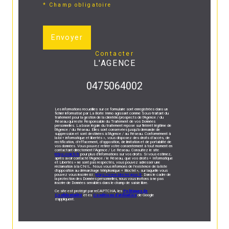
* Champ obligatoire
Envoyer
contacter
L'AGENCE
0475064002
Les informations recueillies sur ce formulaire sont enregistrées dans un
fichier informatisé par La Boite Immo agissant comme Sous-traitant du
traitement pour la gestion de la clientèle/prospects de l'Agence / du
Réseau qui reste Responsable du Traitement de vos Données
personnelles. La base légale du traitement repose sur l'intérêt légitime de
l'Agence / du Réseau. Elles sont conservées jusqu'à demande de
suppression et sont destinées à l'Agence / au Réseau. Conformément à
la loi « informatique et libertés », vous disposez des droits d’accès, de
rectification, d’effacement, d’opposition, de limitation et de portabilité de
vos données. Vous pouvez retirer votre consentement à tout moment en
contactant directement l’Agence / Le Réseau. Consultez le site
https://cnil.fr/fr
pour plus d’informations sur vos droits. Si vous estimez,
après avoir contacté l'Agence / le Réseau, que vos droits « Informatique
et Libertés » ne sont pas respectés, vous pouvez adresser une
réclamation à la CNIL. Nous vous informons de l’existence de la liste
d'opposition au démarchage téléphonique « Bloctel », sur laquelle vous
pouvez vous inscrire ici :
https://www.bloctel.gouv.fr
. Dans le cadre de
la protection des Données personnelles, nous vous invitons à ne pas
inscrire de Données sensibles dans le champ de saisie libre.
Ce site est protégé par reCAPTCHA, les
Politiques de
Confidentialité
et es
Conditions d'utilisation
de Google
s'appliquent.