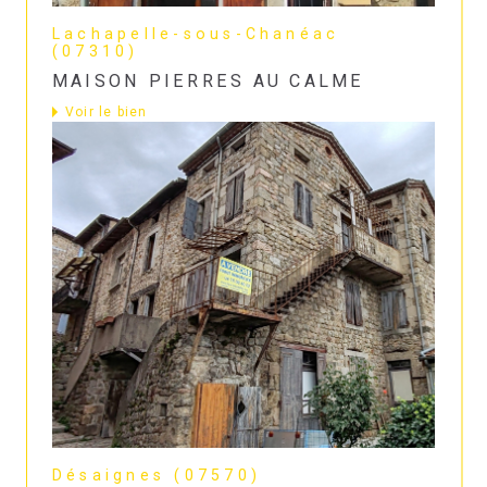
Lachapelle-sous-Chanéac
(07310)
MAISON PIERRES AU CALME
Voir le bien
Désaignes (07570)