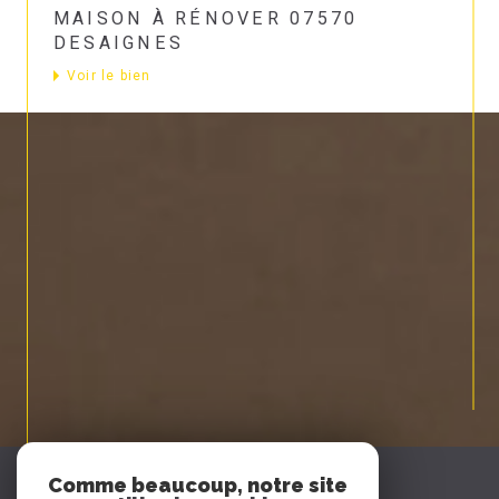
MAISON À RÉNOVER 07570
DESAIGNES
Voir le bien
Espace
Comme beaucoup, notre site
PROPRIÉTAIRE