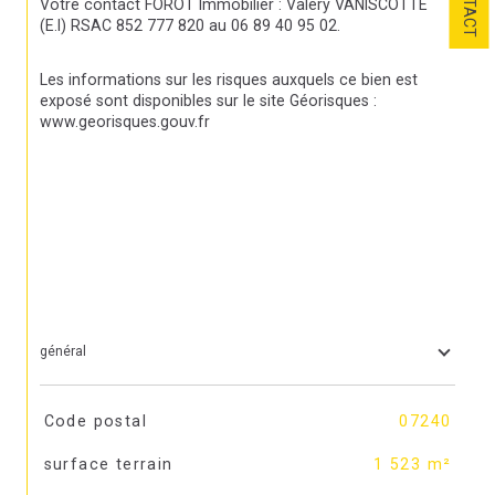
CONTACT
Votre contact FOROT Immobilier : Valéry VANISCOTTE 
(E.I) RSAC 852 777 820 au 06 89 40 95 02.
Les informations sur les risques auxquels ce bien est 
exposé sont disponibles sur le site Géorisques : 
www.georisques.gouv.fr
général
TRAD_SIROCCO_Caracteristique
Valeurs
Code postal
07240
surface terrain
1 523 m²