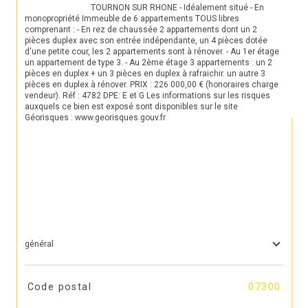
                                TOURNON SUR RHONE - Idéalement situé - En 
monopropriété Immeuble de 6 appartements TOUS libres 
comprenant : - En rez de chaussée 2 appartements dont un 2 
pièces duplex avec son entrée indépendante, un 4 pièces dotée 
d'une petite cour, les 2 appartements sont à rénover. - Au 1er étage 
un appartement de type 3. - Au 2ème étage 3 appartements : un 2 
pièces en duplex + un 3 pièces en duplex à rafraichir. un autre 3 
pièces en duplex à rénover. PRIX : 226 000,00 € (honoraires charge 
vendeur). Réf : 4782 DPE: E et G Les informations sur les risques 
auxquels ce bien est exposé sont disponibles sur le site 
Géorisques : www.georisques.gouv.fr

général
TRAD_SIROCCO_Caracteristique
Valeurs
Code postal
07300